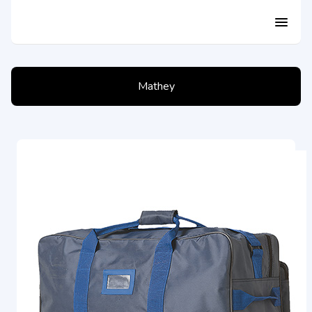
menu
Mathey