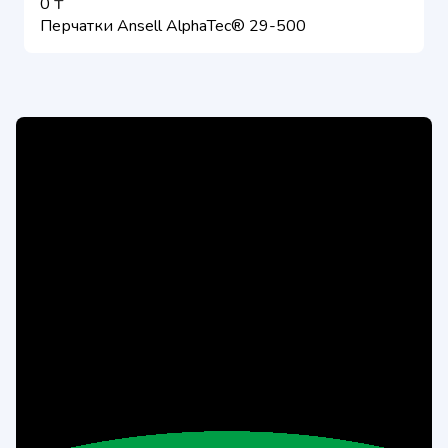
0 ₸
Перчатки Ansell AlphaTec® 29-500