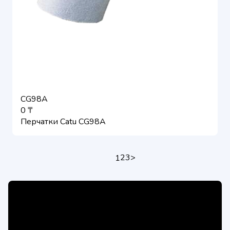
CG98A
0 ₸
Перчатки Catu CG98A
2
3
>
1