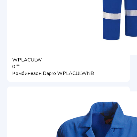
WPLACULW
0 ₸
Комбинезон Dapro WPLACULWNB