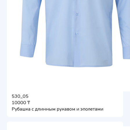
530_05
10000 ₸
Рубашка с длинным рукавом и эполетами