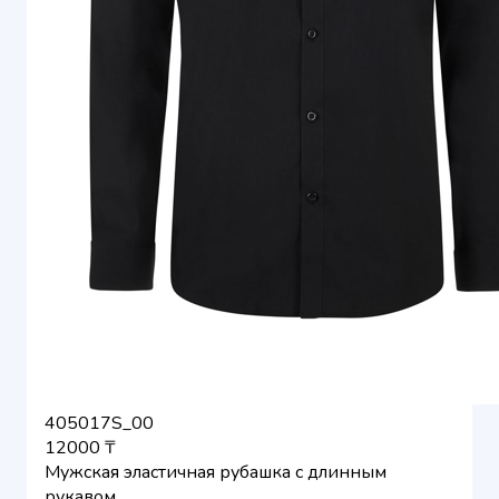
405017S_00
12000 ₸
Мужская эластичная рубашка с длинным
рукавом