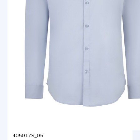
405017S_05