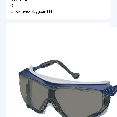
9175260
0
Очки uvex skyguard NT