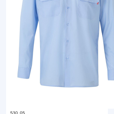
530_05