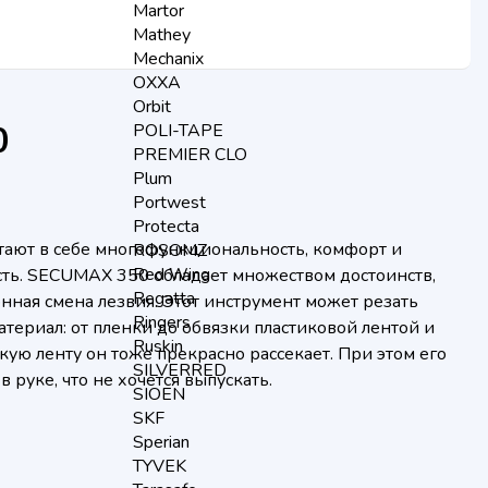
Martor
Mathey
Mechanix
OXXA
Orbit
0
POLI-TAPE
PREMIER CLO
Plum
Portwest
Protecta
ают в себе многофункциональность, комфорт и
ROSOMZ
Red Wing
ть. SECUMAX 350 обладает множеством достоинств,
Regatta
нная смена лезвия. Этот инструмент может резать
Ringers
териал: от пленки до обвязки пластиковой лентой и
Ruskin
кую ленту он тоже прекрасно рассекает. При этом его
SILVERRED
 руке, что не хочется выпускать.
SIOEN
SKF
Sperian
TYVEK