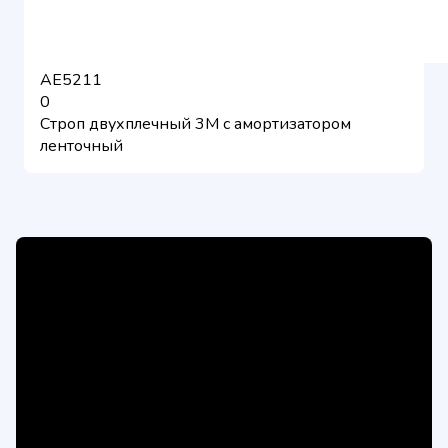
AE5211
0
Строп двухплечный 3M c амортизатором
ленточный